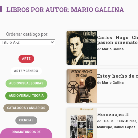
L
IBROS POR AUTOR:
MARIO GALLINA
Ordenar catálogo por:
Carlos Hugo Ch
pasión cinemato
de
Mario Gallina
ARTE
ARTE Y GÉNERO
Estoy hecho de 
de
Mario Gallina
AUDIOVISUAL | OBRAS
AUDIOVISUAL | TEORÍA
CATÁLOGOS Y ANUARIOS
Homenajes II
CIENCIAS
de
Paula Félix-Didier
Manrupe
,
Daniel López
DRAMATURGOS DE