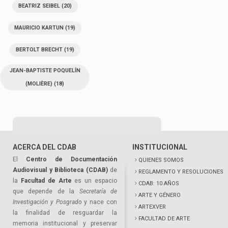
BEATRIZ SEIBEL
(20)
MAURICIO KARTUN
(19)
BERTOLT BRECHT
(19)
JEAN-BAPTISTE POQUELÍN
(MOLIÈRE)
(18)
ACERCA DEL CDAB
INSTITUCIONAL
El
Centro de Documentación
QUIENES SOMOS
Audiovisual y Biblioteca (CDAB)
de
REGLAMENTO Y RESOLUCIONES
la
Facultad de Arte
es un espacio
CDAB: 10 AÑOS
que depende de la
Secretaría de
ARTE Y GÉNERO
Investigación y Posgrado
y nace con
ARTEXVER
la finalidad de resguardar la
FACULTAD DE ARTE
memoria institucional y preservar