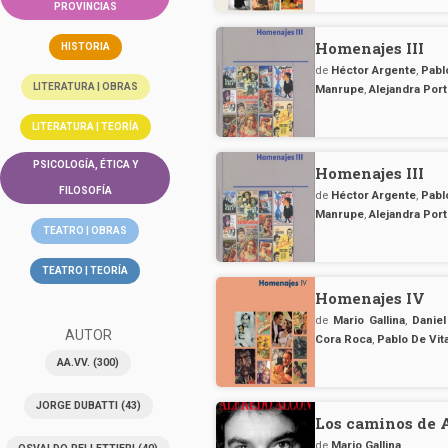
PROVINCIAS
Homenajes III
HISTORIA
de
Héctor Argente
,
Pabl
LITERATURA | OBRAS
Manrupe
,
Alejandra Port
LITERATURA | TEORÍA
PSICOLOGÍA, ÉTICA Y
Homenajes III
FILOSOFÍA
de
Héctor Argente
,
Pabl
Manrupe
,
Alejandra Port
TEATRO | OBRAS
TEATRO | TEORÍA
Homenajes IV
de
Mario Gallina
,
Danie
AUTOR
Cora Roca
,
Pablo De Vit
AA.VV.
(300)
JORGE DUBATTI
(43)
Los caminos de 
de
Mario Gallina