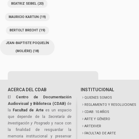
BEATRIZ SEIBEL
(20)
MAURICIO KARTUN
(19)
BERTOLT BRECHT
(19)
JEAN-BAPTISTE POQUELÍN
(MOLIÈRE)
(18)
ACERCA DEL CDAB
INSTITUCIONAL
El
Centro de Documentación
QUIENES SOMOS
Audiovisual y Biblioteca (CDAB)
de
REGLAMENTO Y RESOLUCIONES
la
Facultad de Arte
es un espacio
CDAB: 10 AÑOS
que depende de la
Secretaría de
ARTE Y GÉNERO
Investigación y Posgrado
y nace con
ARTEXVER
la finalidad de resguardar la
FACULTAD DE ARTE
memoria institucional y preservar