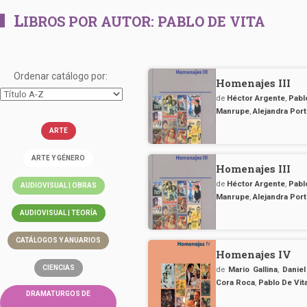
L
IBROS POR AUTOR:
PABLO DE VITA
Ordenar catálogo por:
Homenajes III
de
Héctor Argente
,
Pabl
Manrupe
,
Alejandra Port
ARTE
ARTE Y GÉNERO
Homenajes III
de
Héctor Argente
,
Pabl
AUDIOVISUAL | OBRAS
Manrupe
,
Alejandra Port
AUDIOVISUAL | TEORÍA
CATÁLOGOS Y ANUARIOS
Homenajes IV
CIENCIAS
de
Mario Gallina
,
Danie
Cora Roca
,
Pablo De Vit
DRAMATURGOS DE