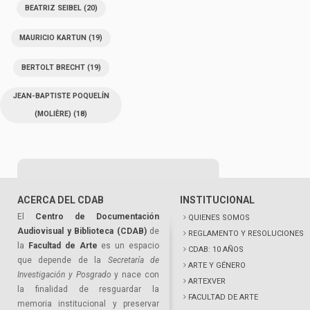
BEATRIZ SEIBEL
(20)
MAURICIO KARTUN
(19)
BERTOLT BRECHT
(19)
JEAN-BAPTISTE POQUELÍN
(MOLIÈRE)
(18)
ACERCA DEL CDAB
INSTITUCIONAL
El
Centro de Documentación
QUIENES SOMOS
Audiovisual y Biblioteca (CDAB)
de
REGLAMENTO Y RESOLUCIONES
la
Facultad de Arte
es un espacio
CDAB: 10 AÑOS
que depende de la
Secretaría de
ARTE Y GÉNERO
Investigación y Posgrado
y nace con
ARTEXVER
la finalidad de resguardar la
FACULTAD DE ARTE
memoria institucional y preservar