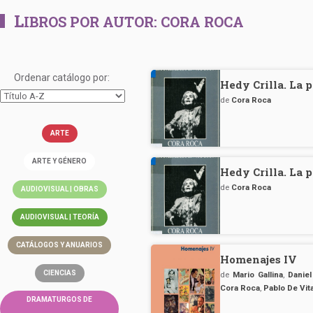
L
IBROS POR AUTOR:
CORA ROCA
Ordenar catálogo por:
Hedy Crilla. La 
de
Cora Roca
ARTE
ARTE Y GÉNERO
Hedy Crilla. La 
de
Cora Roca
AUDIOVISUAL | OBRAS
AUDIOVISUAL | TEORÍA
CATÁLOGOS Y ANUARIOS
Homenajes IV
CIENCIAS
de
Mario Gallina
,
Danie
Cora Roca
,
Pablo De Vit
DRAMATURGOS DE