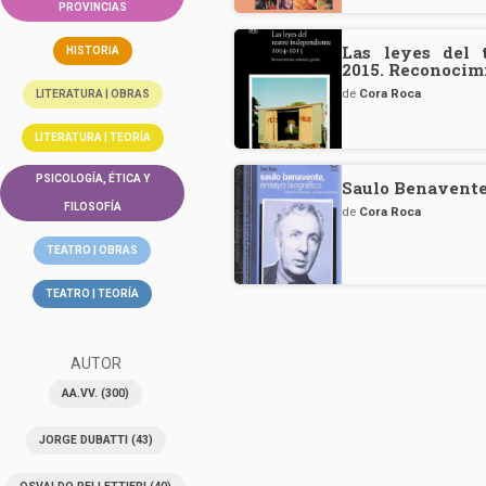
PROVINCIAS
Las leyes del 
HISTORIA
2015. Reconocim
de
Cora Roca
LITERATURA | OBRAS
LITERATURA | TEORÍA
PSICOLOGÍA, ÉTICA Y
Saulo Benavente
FILOSOFÍA
de
Cora Roca
TEATRO | OBRAS
TEATRO | TEORÍA
AUTOR
AA.VV.
(300)
JORGE DUBATTI
(43)