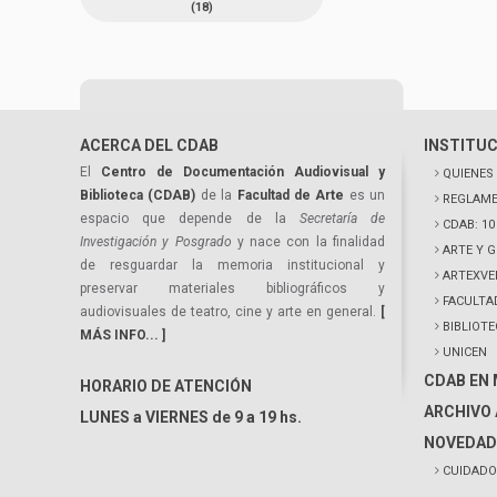
(18)
ACERCA DEL CDAB
INSTITU
El
Centro de Documentación Audiovisual y
QUIENES
Biblioteca (CDAB)
de la
Facultad de Arte
es un
REGLAME
espacio que depende de la
Secretaría de
CDAB: 1
Investigación y Posgrado
y nace con la finalidad
ARTE Y 
de resguardar la memoria institucional y
ARTEXVE
preservar materiales bibliográficos y
FACULTA
audiovisuales de teatro, cine y arte en general.
[
BIBLIOT
MÁS INFO... ]
UNICEN
CDAB EN
HORARIO DE ATENCIÓN
ARCHIVO 
LUNES a VIERNES de 9 a 19 hs.
NOVEDAD
CUIDADO