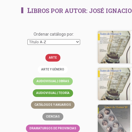
L
IBROS POR AUTOR:
JOSÉ IGNACI
Ordenar catálogo por:
ARTE
ARTE Y GÉNERO
AUDIOVISUAL | OBRAS
AUDIOVISUAL | TEORÍA
CATÁLOGOS Y ANUARIOS
CIENCIAS
DRAMATURGOS DE PROVINCIAS