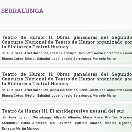
O SERRALUNGA
Teatro de Humor II. Obras ganadoras del Segundo
Concurso Nacional de Teatro de Humor organizado por
la Biblioteca Teatral Hueney
de
Luis Sáez
,
Ariel Barchilón
,
Stela Guadalupe Camilletti
,
Adela Sorrentino
,
Laur
Blanca Coton
,
Néstor Sabatini
,
José Ignacio Serralunga
,
Marcelo Marán
Teatro de Humor II. Obras ganadoras del Segundo
Concurso Nacional de Teatro de Humor organizado por
la Biblioteca Teatral Hueney
de
Luis Sáez
,
Ariel Barchilón
,
Adela Sorrentino
,
Stela Guadalupe Camilletti
,
Laur
Blanca Coton
,
Néstor Sabatini
,
José Ignacio Serralunga
,
Marcelo Marán
Teatro de Humor III. El antidepresivo natural del sur
de
José Ignacio Serralunga
,
Alfredo Allende
,
María Rosa Pfeiffer
,
Roxan
Aramburú
,
Pablo Albarello
,
Sol Levinton
,
Patricia Suárez
,
Mónica Ogando
Ernesto Martín Marcos