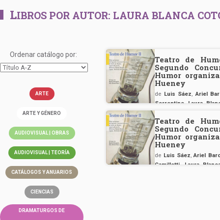
L
IBROS POR AUTOR:
LAURA BLANCA COT
Ordenar catálogo por:
Teatro de Humo
Segundo Concur
Humor organizad
Hueney
de
Luis Sáez
,
Ariel Bar
ARTE
Sorrentino
,
Laura Blan
Serralunga
,
Marcelo Ma
ARTE Y GÉNERO
Teatro de Humo
Segundo Concur
AUDIOVISUAL | OBRAS
Humor organizad
Hueney
AUDIOVISUAL | TEORÍA
de
Luis Sáez
,
Ariel Bar
Camilletti
,
Laura Blanc
CATÁLOGOS Y ANUARIOS
Serralunga
,
Marcelo Ma
CIENCIAS
DRAMATURGOS DE