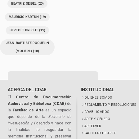
BEATRIZ SEIBEL
(20)
MAURICIO KARTUN
(19)
BERTOLT BRECHT
(19)
JEAN-BAPTISTE POQUELÍN
(MOLIÈRE)
(18)
ACERCA DEL CDAB
INSTITUCIONAL
El
Centro de Documentación
QUIENES SOMOS
Audiovisual y Biblioteca (CDAB)
de
REGLAMENTO Y RESOLUCIONES
la
Facultad de Arte
es un espacio
CDAB: 10 AÑOS
que depende de la
Secretaría de
ARTE Y GÉNERO
Investigación y Posgrado
y nace con
ARTEXVER
la finalidad de resguardar la
FACULTAD DE ARTE
memoria institucional y preservar