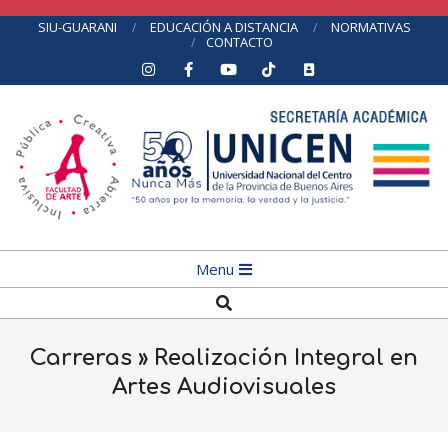
Skip
SIU-GUARANI
EDUCACIÓN A DISTANCIA
NORMATIVAS
CONTACTO
to
content
Primary
Menu
Navigation
Search
Menu
Carreras »
Realización Integral en
Artes Audiovisuales