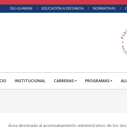
Skip
SIU-GUARANI
EDUCACIÓN A DISTANCIA
NORMATIVAS
to
content
ICIO
INSTITUCIONAL
CARRERAS
PROGRAMAS
AL
Área destinada al acompañamiento administrativo de los do