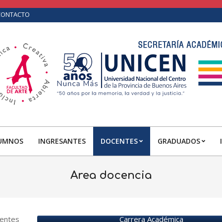
CONTACTO
UMNOS
INGRESANTES
DOCENTES
GRADUADOS
Primary
Navigation
Menu
Area docencia
centes
Carrera Académica