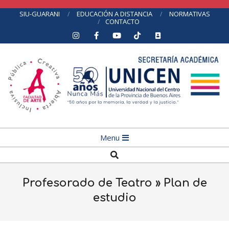
Skip
SIU-GUARANI
EDUCACIÓN A DISTANCIA
NORMATIVAS
CONTACTO
to
content
Primary
Menu
Navigation
Search
Menu
Profesorado de Teatro »
Plan de
estudio