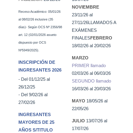
NOVIEMBRE
Receso Académico: 05/01/26
23/11/26 al
al 08/02/26 inclusive (35
27/11/26LLAMADOS A
días)- Según OCS Nº 2356/98
EXÁMENES
art. 12 (02/01/2026 asueto
FINALES
FEBRERO
dispuesto por OCS
18/02/26 al 20/02/26
Nº5949/2025).
MARZO
INSCRIPCIÓN DE
PRIMER llamado
INGRESANTES 2026
02/03/26 al 06/03/26
- Del 01/12/25 al
SEGUNDO llamado
26/12/25
16/03/26 al 20/03/26
- Del 9/02/26 al
MAYO
18/05/26 al
27/02/26
22/05/26
INGRESANTES
JULIO
13/07/26 al
MAYORES DE 25
17/07/26
AÑOS S/TITULO