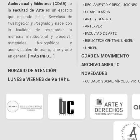
Audiovisual y Biblioteca (CDAB)
de
REGLAMENTO Y RESOLUCIONES
la
Facultad de Arte
es un espacio
CDAB: 10 AÑOS
que depende de la
Secretaría de
ARTE Y GÉNERO
Investigación y Posgrado
y nace con
ARTEXVER
la finalidad de resguardar la
FACULTAD DE ARTE
memoria institucional y preservar
BIBLIOTECA CENTRAL UNICEN
materiales bibliográficos y
UNICEN
audiovisuales de teatro, cine y arte
CDAB EN MOVIMIENTO
en general.
[ MÁS INFO... ]
ARCHIVO ABIERTO
HORARIO DE ATENCIÓN
NOVEDADES
LUNES a VIERNES de 9 a 19 hs.
CUIDADO SOCIAL. VÍNCULO VIRT