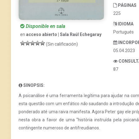
PÁGINAS
225
IDIOMA
Disponible en sala
Portugués
en
acceso abierto | Sala Raúl Echegaray
INCORPO
(Sin calificación)
05.04.2023
CONSULT
87
SINOPSIS:
A psicanálise é uma ferramenta legítima para ajudar na com
esta questão com um enfático
não
saudando a introdução de
ponderado até uma raiva manifesta. Agora Peter gay ele pr
nesta obra a favor de uma “história instruída pela psican
contingente numeroso de antifreudianos.