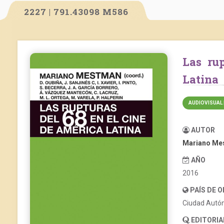
2227 | 791.43098 M586
Las rupturas del 68 en el cine de América
Latina
AUDIOVISUAL 
AUTOR
Mariano Me
AÑO
2016
PAÍS DE 
Ciudad Autó
EDITORIA