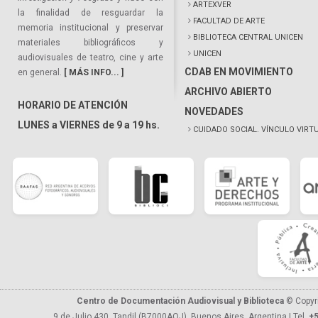
ARTEXVER
la finalidad de resguardar la
FACULTAD DE ARTE
memoria institucional y preservar
BIBLIOTECA CENTRAL UNICEN
materiales bibliográficos y
UNICEN
audiovisuales de teatro, cine y arte
CDAB EN MOVIMIENTO
en general.
[ MÁS INFO... ]
ARCHIVO ABIERTO
HORARIO DE ATENCIÓN
NOVEDADES
LUNES a VIERNES de 9 a 19 hs.
CUIDADO SOCIAL. VÍNCULO VIRT
Centro de Documentación Audiovisual y Biblioteca
© Copyr
9 de Julio 430, Tandil (B7000AQJ), Buenos Aires, Argentina | Tel.
+5