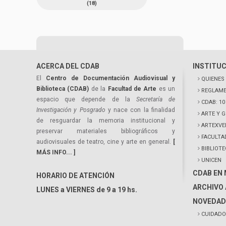
(18)
ACERCA DEL CDAB
INSTITU
El
Centro de Documentación Audiovisual y
QUIENES
Biblioteca (CDAB)
de la
Facultad de Arte
es un
REGLAME
espacio que depende de la
Secretaría de
CDAB: 1
Investigación y Posgrado
y nace con la finalidad
ARTE Y 
de resguardar la memoria institucional y
ARTEXVE
preservar materiales bibliográficos y
FACULTA
audiovisuales de teatro, cine y arte en general.
[
BIBLIOT
MÁS INFO... ]
UNICEN
CDAB EN
HORARIO DE ATENCIÓN
ARCHIVO 
LUNES a VIERNES de 9 a 19 hs.
NOVEDAD
CUIDADO