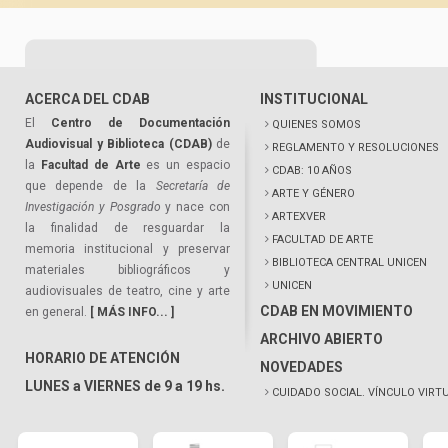
ACERCA DEL CDAB
INSTITUCIONAL
El
Centro de Documentación
QUIENES SOMOS
Audiovisual y Biblioteca (CDAB)
de
REGLAMENTO Y RESOLUCIONES
la
Facultad de Arte
es un espacio
CDAB: 10 AÑOS
que depende de la
Secretaría de
ARTE Y GÉNERO
Investigación y Posgrado
y nace con
ARTEXVER
la finalidad de resguardar la
FACULTAD DE ARTE
memoria institucional y preservar
BIBLIOTECA CENTRAL UNICEN
materiales bibliográficos y
UNICEN
audiovisuales de teatro, cine y arte
CDAB EN MOVIMIENTO
en general.
[ MÁS INFO... ]
ARCHIVO ABIERTO
HORARIO DE ATENCIÓN
NOVEDADES
LUNES a VIERNES de 9 a 19 hs.
CUIDADO SOCIAL. VÍNCULO VIRT