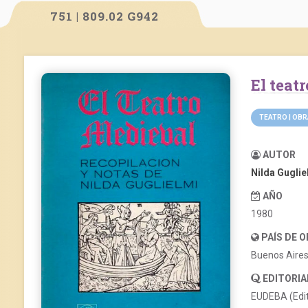
751 | 809.02 G942
El tea
TEATRO | OB
AUTOR
Nilda Guglie
AÑO
1980
PAÍS DE 
Buenos Aire
EDITORIA
EUDEBA (Edito