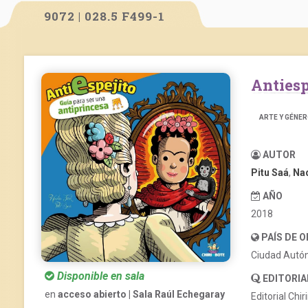
9072 | 028.5 F499-1
Anties
ARTE Y GÉNE
AUTOR
Pitu Saá
,
Nad
AÑO
2018
PAÍS DE 
Ciudad Autó
Disponible en sala
EDITORIA
en
acceso abierto | Sala Raúl Echegaray
Editorial Chi