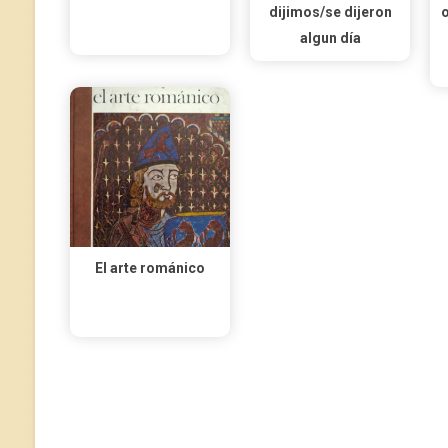
dijimos/se dijeron
o
algun día
El arte románico