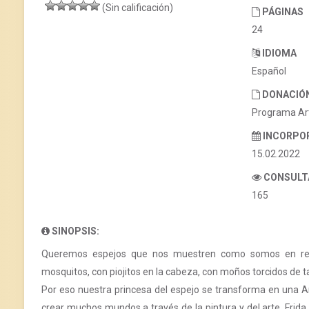
(Sin calificación)
PÁGINAS
24
IDIOMA
Español
DONACIÓ
Programa Ar
INCORPO
15.02.2022
CONSULT
165
SINOPSIS:
Queremos espejos que nos muestren como somos en real
mosquitos, con piojitos en la cabeza, con moños torcidos de
Por eso nuestra princesa del espejo se transforma en una Ant
crear muchos mundos a través de la pintura y del arte. Frida