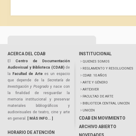
ACERCA DEL CDAB
INSTITUCIONAL
El
Centro de Documentación
QUIENES SOMOS
Audiovisual y Biblioteca (CDAB)
de
REGLAMENTO Y RESOLUCIONES
la
Facultad de Arte
es un espacio
CDAB: 10 AÑOS
que depende de la
Secretaría de
ARTE Y GÉNERO
Investigación y Posgrado
y nace con
ARTEXVER
la finalidad de resguardar la
FACULTAD DE ARTE
memoria institucional y preservar
BIBLIOTECA CENTRAL UNICEN
materiales bibliográficos y
UNICEN
audiovisuales de teatro, cine y arte
CDAB EN MOVIMIENTO
en general.
[ MÁS INFO... ]
ARCHIVO ABIERTO
HORARIO DE ATENCIÓN
NOVEDADES