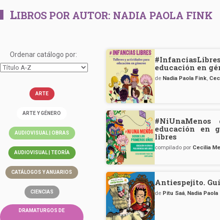
L
IBROS POR AUTOR:
NADIA PAOLA FINK
Ordenar catálogo por:
#InfanciasLibres
educación en gé
de
Nadia Paola Fink
,
Cec
ARTE
ARTE Y GÉNERO
#NiUnaMenos d
educación en g
AUDIOVISUAL | OBRAS
libres
compilado por
Cecilia M
AUDIOVISUAL | TEORÍA
CATÁLOGOS Y ANUARIOS
Antiespejito. Gu
CIENCIAS
de
Pitu Saá
,
Nadia Paola
DRAMATURGOS DE