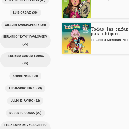
OSVALDO PELLETTIERI
(40)
LUIS ORDAZ
(38)
WILLIAM SHAKESPEARE
(34)
Todas las infan
para chiques
EDUARDO "TATO" PAVLOVSKY
de
Cecilia Merchán
,
Nadi
(25)
FEDERICO GARCÍA LORCA
(25)
ANDRÉ HELD
(24)
ALEJANDRO FINZI
(23)
JULIO E. PAYRÓ
(22)
ROBERTO COSSA
(22)
FÉLIX LOPE DE VEGA CARPIO