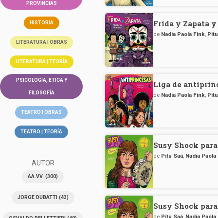
PROVINCIAS
Frida y Zapata y 
HISTORIA
de
Nadia Paola Fink
,
Pit
LITERATURA | OBRAS
LITERATURA | TEORÍA
PSICOLOGÍA, ÉTICA Y
Liga de antiprin
FILOSOFÍA
de
Nadia Paola Fink
,
Pit
TEATRO | OBRAS
TEATRO | TEORÍA
Susy Shock para
de
Pitu Saá
,
Nadia Paola
AUTOR
AA.VV.
(300)
JORGE DUBATTI
(43)
Susy Shock para
de
Pitu Saá
,
Nadia Paola