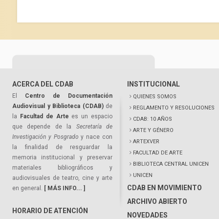
ACERCA DEL CDAB
INSTITUCIONAL
El
Centro de Documentación
QUIENES SOMOS
Audiovisual y Biblioteca (CDAB)
de
REGLAMENTO Y RESOLUCIONES
la
Facultad de Arte
es un espacio
CDAB: 10 AÑOS
que depende de la
Secretaría de
ARTE Y GÉNERO
Investigación y Posgrado
y nace con
ARTEXVER
la finalidad de resguardar la
FACULTAD DE ARTE
memoria institucional y preservar
BIBLIOTECA CENTRAL UNICEN
materiales bibliográficos y
UNICEN
audiovisuales de teatro, cine y arte
CDAB EN MOVIMIENTO
en general.
[ MÁS INFO... ]
ARCHIVO ABIERTO
HORARIO DE ATENCIÓN
NOVEDADES