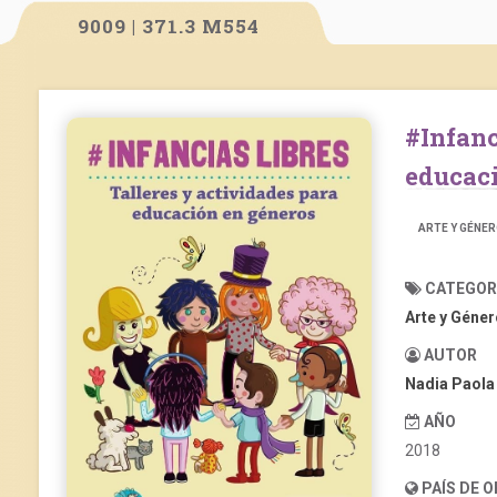
9009 | 371.3 M554
#InfanciasLibres: talleres y actividades para
educaci
ARTE Y GÉNE
CATEGOR
Arte y Géne
AUTOR
Nadia Paola
AÑO
2018
PAÍS DE 