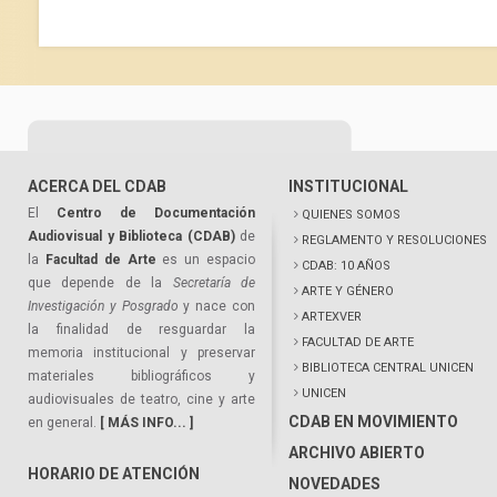
ACERCA DEL CDAB
INSTITUCIONAL
El
Centro de Documentación
QUIENES SOMOS
Audiovisual y Biblioteca (CDAB)
de
REGLAMENTO Y RESOLUCIONES
la
Facultad de Arte
es un espacio
CDAB: 10 AÑOS
que depende de la
Secretaría de
ARTE Y GÉNERO
Investigación y Posgrado
y nace con
ARTEXVER
la finalidad de resguardar la
FACULTAD DE ARTE
memoria institucional y preservar
BIBLIOTECA CENTRAL UNICEN
materiales bibliográficos y
UNICEN
audiovisuales de teatro, cine y arte
CDAB EN MOVIMIENTO
en general.
[ MÁS INFO... ]
ARCHIVO ABIERTO
HORARIO DE ATENCIÓN
NOVEDADES