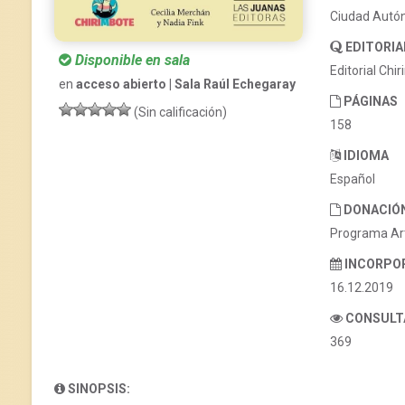
Ciudad Autó
EDITORIA
Disponible en sala
Editorial Chi
en
acceso abierto | Sala Raúl Echegaray
PÁGINAS
(Sin calificación)
158
IDIOMA
Español
DONACIÓ
Programa Ar
INCORPO
16.12.2019
CONSULT
369
SINOPSIS: