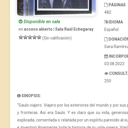
PÁGINAS
482
Disponible en sala
IDIOMA
en
acceso abierto | Sala Raúl Echegaray
Español
(Sin calificación)
DONACIÓ
Sara Ramíre
INCORPO
03.08.2023
CONSULT
250
SINOPSIS:
“Saulo viajero. Viajero por los exteriores del mundo y por sus 
y fronteras. Así era Saulo. Y es claro que su vida, generos
explicada, comentada o relatada por un espíritu parecido al s
e investigó libremente toda la historia de su vida viajera. Viaj