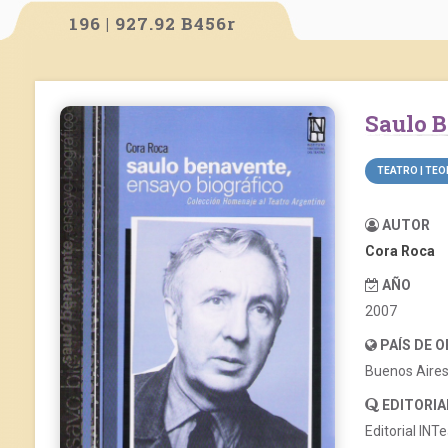
196 | 927.92 B456r
Saulo 
TEATRO | TEO
AUTOR
Cora Roca
AÑO
2007
PAÍS DE 
Buenos Aire
EDITORIA
Editorial INT