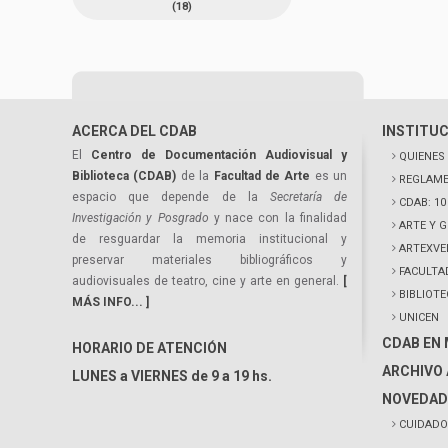
(18)
ACERCA DEL CDAB
INSTITU
El
Centro de Documentación Audiovisual y
QUIENES
Biblioteca (CDAB)
de la
Facultad de Arte
es un
REGLAME
espacio que depende de la
Secretaría de
CDAB: 1
Investigación y Posgrado
y nace con la finalidad
ARTE Y 
de resguardar la memoria institucional y
ARTEXVE
preservar materiales bibliográficos y
FACULTA
audiovisuales de teatro, cine y arte en general.
[
BIBLIOT
MÁS INFO... ]
UNICEN
CDAB EN
HORARIO DE ATENCIÓN
ARCHIVO 
LUNES a VIERNES de 9 a 19 hs.
NOVEDAD
CUIDADO