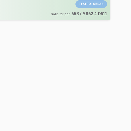
TEATRO | OBRAS
655 / A862.4 D611
Solicitar por: