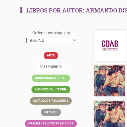
L
IBROS POR AUTOR:
ARMANDO DI
Ordenar catálogo por:
ARTE
ARTE Y GÉNERO
AUDIOVISUAL | OBRAS
AUDIOVISUAL | TEORÍA
CATÁLOGOS Y ANUARIOS
CIENCIAS
DRAMATURGOS DE PROVINCIAS