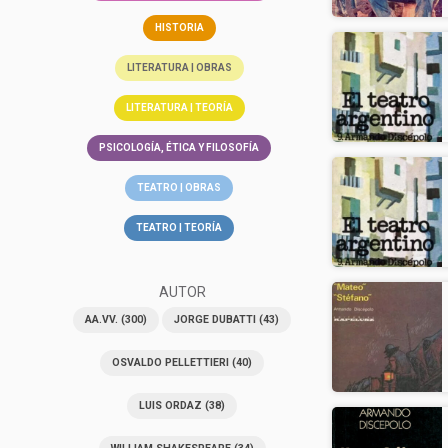
HISTORIA
LITERATURA | OBRAS
LITERATURA | TEORÍA
PSICOLOGÍA, ÉTICA Y FILOSOFÍA
TEATRO | OBRAS
TEATRO | TEORÍA
AUTOR
AA.VV.
(300)
JORGE DUBATTI
(43)
OSVALDO PELLETTIERI
(40)
LUIS ORDAZ
(38)