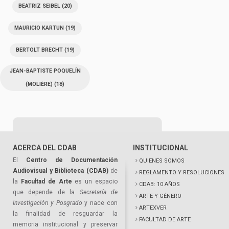
BEATRIZ SEIBEL
(20)
MAURICIO KARTUN
(19)
BERTOLT BRECHT
(19)
JEAN-BAPTISTE POQUELÍN
(MOLIÈRE)
(18)
ACERCA DEL CDAB
INSTITUCIONAL
El
Centro de Documentación
QUIENES SOMOS
Audiovisual y Biblioteca (CDAB)
de
REGLAMENTO Y RESOLUCIONES
la
Facultad de Arte
es un espacio
CDAB: 10 AÑOS
que depende de la
Secretaría de
ARTE Y GÉNERO
Investigación y Posgrado
y nace con
ARTEXVER
la finalidad de resguardar la
FACULTAD DE ARTE
memoria institucional y preservar