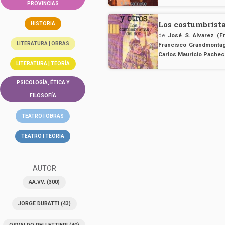
PROVINCIAS
Los costumbrista
HISTORIA
de
José S. Alvarez (F
LITERATURA | OBRAS
Francisco Grandmonta
Carlos Mauricio Pache
LITERATURA | TEORÍA
PSICOLOGÍA, ÉTICA Y
FILOSOFÍA
TEATRO | OBRAS
TEATRO | TEORÍA
AUTOR
AA.VV.
(300)
JORGE DUBATTI
(43)