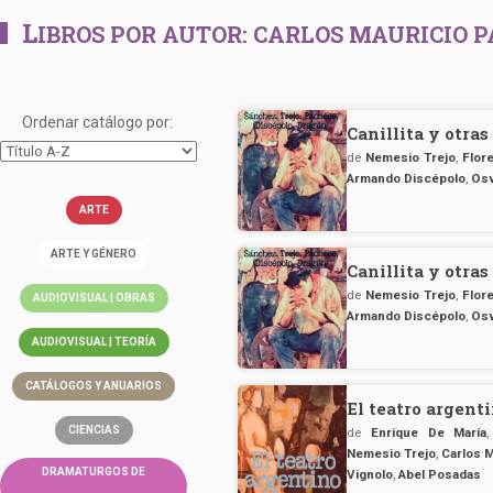
L
IBROS POR AUTOR:
CARLOS MAURICIO 
Ordenar catálogo por:
Canillita y otras
de
Nemesio Trejo
,
Flor
Armando Discépolo
,
Osv
ARTE
ARTE Y GÉNERO
Canillita y otras
de
Nemesio Trejo
,
Flor
AUDIOVISUAL | OBRAS
Armando Discépolo
,
Osv
AUDIOVISUAL | TEORÍA
CATÁLOGOS Y ANUARIOS
El teatro argenti
CIENCIAS
de
Enrique De María
Nemesio Trejo
,
Carlos 
DRAMATURGOS DE
Vignolo
,
Abel Posadas