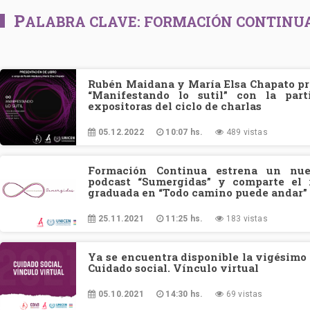
P
ALABRA CLAVE:
FORMACIÓN CONTINU
Rubén Maidana y María Elsa Chapato pre
“Manifestando lo sutil” con la part
expositoras del ciclo de charlas
05.12.2022
10:07 hs.
489 vistas
Formación Continua estrena un nue
podcast “Sumergidas” y comparte el 
graduada en “Todo camino puede andar”
25.11.2021
11:25 hs.
183 vistas
Ya se encuentra disponible la vigésimo
Cuidado social. Vínculo virtual
05.10.2021
14:30 hs.
69 vistas