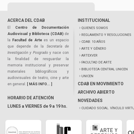
ACERCA DEL CDAB
INSTITUCIONAL
El
Centro de Documentación
QUIENES SOMOS
Audiovisual y Biblioteca (CDAB)
de
REGLAMENTO Y RESOLUCIONES
la
Facultad de Arte
es un espacio
CDAB: 10 AÑOS
que depende de la
Secretaría de
ARTE Y GÉNERO
Investigación y Posgrado
y nace con
ARTEXVER
la finalidad de resguardar la
FACULTAD DE ARTE
memoria institucional y preservar
BIBLIOTECA CENTRAL UNICEN
materiales bibliográficos y
UNICEN
audiovisuales de teatro, cine y arte
CDAB EN MOVIMIENTO
en general.
[ MÁS INFO... ]
ARCHIVO ABIERTO
HORARIO DE ATENCIÓN
NOVEDADES
LUNES a VIERNES de 9 a 19 hs.
CUIDADO SOCIAL. VÍNCULO VIRT