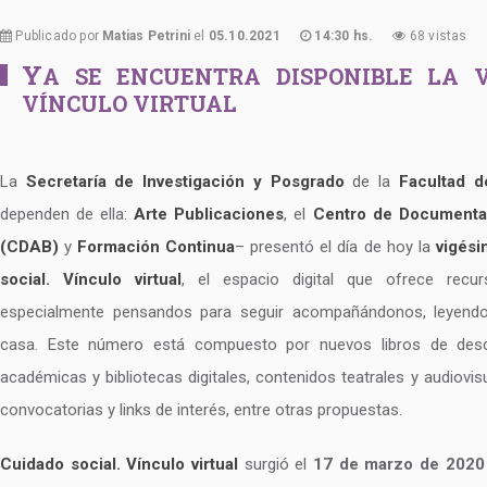
Publicado por
Matias Petrini
el
05.10.2021
14:30 hs.
68 vistas
Y
A SE ENCUENTRA DISPONIBLE LA V
VÍNCULO VIRTUAL
La
Secretaría de Investigación y Posgrado
de la
Facultad d
dependen de ella:
Arte Publicaciones
, el
Centro de Documentac
(CDAB)
y
Formación Continua
– presentó el día de hoy la
vigési
social. Vínculo virtual
, el espacio digital que ofrece recu
especialmente pensandos para seguir acompañándonos, leyendo
casa. Este número está compuesto por nuevos libros de descar
académicas y bibliotecas digitales, contenidos teatrales y audiovis
convocatorias y links de interés, entre otras propuestas.
Cuidado social. Vínculo virtual
surgió el
17 de marzo de 2020