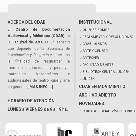
ACERCA DEL CDAB
INSTITUCIONAL
El
Centro de Documentación
QUIENES SOMOS
Audiovisual y Biblioteca (CDAB)
de
REGLAMENTO Y RESOLUCIONES
la
Facultad de Arte
es un espacio
CDAB: 10 AÑOS
que depende de la
Secretaría de
ARTE Y GÉNERO
Investigación y Posgrado
y nace con
ARTEXVER
la finalidad de resguardar la
FACULTAD DE ARTE
memoria institucional y preservar
BIBLIOTECA CENTRAL UNICEN
materiales bibliográficos y
UNICEN
audiovisuales de teatro, cine y arte
CDAB EN MOVIMIENTO
en general.
[ MÁS INFO... ]
ARCHIVO ABIERTO
HORARIO DE ATENCIÓN
NOVEDADES
LUNES a VIERNES de 9 a 19 hs.
CUIDADO SOCIAL. VÍNCULO VIRT