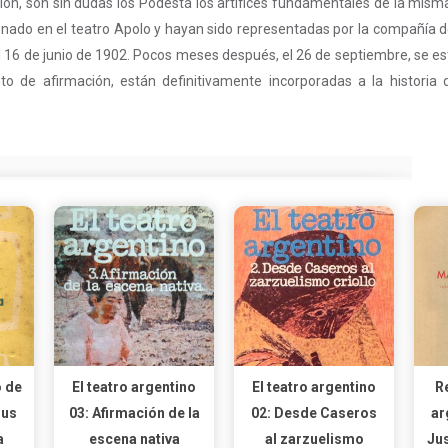
ción, son sin dudas los Podestá los artífices fundamentales de la mism
enado en el teatro Apolo y hayan sido representadas por la compañía 
l 16 de junio de 1902. Pocos meses después, el 26 de septiembre, se e
de afirmación, están definitivamente incorporadas a la historia de
o de
El teatro argentino
El teatro argentino
Re
sus
03: Afirmación de la
02: Desde Caseros
ar
a
escena nativa
al zarzuelismo
Jus