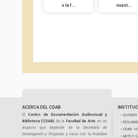
o la f...
nuest...
ACERCA DEL CDAB
INSTITU
El
Centro de Documentación Audiovisual y
QUIENES
Biblioteca (CDAB)
de la
Facultad de Arte
es un
REGLAME
espacio que depende de la
Secretaría de
CDAB: 1
Investigación y Posgrado
y nace con la finalidad
ARTE Y 