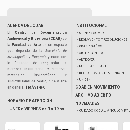
ACERCA DEL CDAB
INSTITUCIONAL
El
Centro de Documentación
QUIENES SOMOS
Audiovisual y Biblioteca (CDAB)
de
REGLAMENTO Y RESOLUCIONES
la
Facultad de Arte
es un espacio
CDAB: 10 AÑOS
que depende de la
Secretaría de
ARTE Y GÉNERO
Investigación y Posgrado
y nace con
ARTEXVER
la finalidad de resguardar la
FACULTAD DE ARTE
memoria institucional y preservar
BIBLIOTECA CENTRAL UNICEN
materiales bibliográficos y
UNICEN
audiovisuales de teatro, cine y arte
CDAB EN MOVIMIENTO
en general.
[ MÁS INFO... ]
ARCHIVO ABIERTO
HORARIO DE ATENCIÓN
NOVEDADES
LUNES a VIERNES de 9 a 19 hs.
CUIDADO SOCIAL. VÍNCULO VIRT