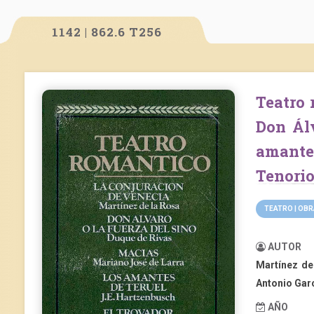
1142 | 862.6 T256
Teatro romántico: La conjuración de Venecia.
Don Álv
amante
Tenori
TEATRO | OB
AUTOR
Martínez de
Antonio Garc
AÑO