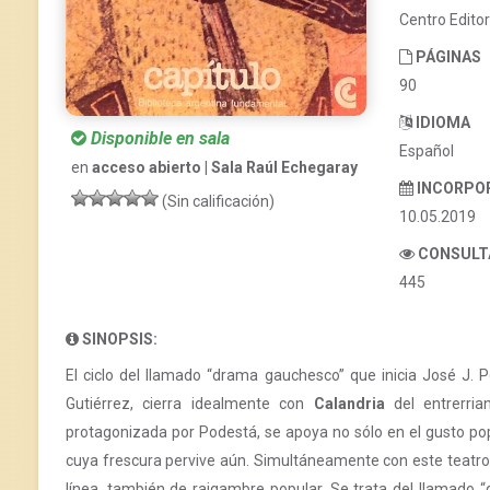
Centro Edito
PÁGINAS
90
IDIOMA
Disponible en sala
Español
en
acceso abierto | Sala Raúl Echegaray
INCORPO
(Sin calificación)
10.05.2019
CONSULT
445
SINOPSIS:
El ciclo del llamado “drama gauchesco” que inicia José J.
Gutiérrez, cierra idealmente con
Calandria
del entrerria
protagonizada por Podestá, se apoya no sólo en el gusto pop
cuya frescura pervive aún. Simultáneamente con este teatro n
línea, también de raigambre popular. Se trata del llamado “