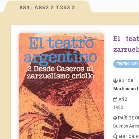
884 | A862.2 T253 2
El teatro argentino 02: Desde Caseros al
zarzuel
TEATRO | OB
AUTOR
Martiniano
AÑO
1980
PAÍS DE 
Buenos Aire
EDITORIA