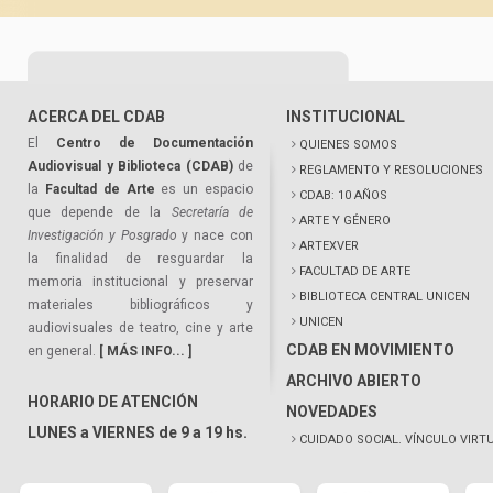
ACERCA DEL CDAB
INSTITUCIONAL
El
Centro de Documentación
QUIENES SOMOS
Audiovisual y Biblioteca (CDAB)
de
REGLAMENTO Y RESOLUCIONES
la
Facultad de Arte
es un espacio
CDAB: 10 AÑOS
que depende de la
Secretaría de
ARTE Y GÉNERO
Investigación y Posgrado
y nace con
ARTEXVER
la finalidad de resguardar la
FACULTAD DE ARTE
memoria institucional y preservar
BIBLIOTECA CENTRAL UNICEN
materiales bibliográficos y
UNICEN
audiovisuales de teatro, cine y arte
CDAB EN MOVIMIENTO
en general.
[ MÁS INFO... ]
ARCHIVO ABIERTO
HORARIO DE ATENCIÓN
NOVEDADES
LUNES a VIERNES de 9 a 19 hs.
CUIDADO SOCIAL. VÍNCULO VIRT