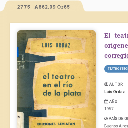
2775 | A862.09 Or65
El teatro en el Río de la Plata: desde sus
orígen
correg
TEATRO | TEO
AUTOR
Luis Ordaz
AÑO
1957
PAÍS DE 
Buenos Aire