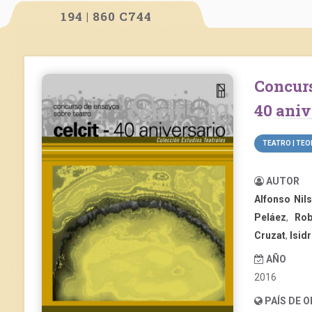
194 | 860 C744
Concurso de ensayos sobre teatro: CELCIT –
40 aniv
TEATRO | TEO
AUTOR
Alfonso Nil
Peláez
,
Rob
Cruzat
,
Isid
AÑO
2016
PAÍS DE 