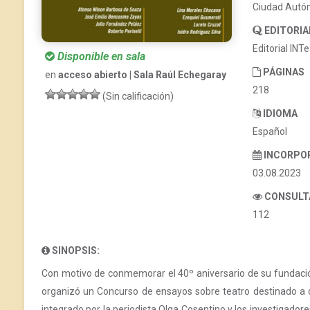
Ciudad Autó
EDITORIA
Editorial INT
Disponible en sala
PÁGINAS
en
acceso abierto | Sala Raúl Echegaray
218
(Sin calificación)
IDIOMA
Español
INCORPO
03.08.2023
CONSULT
112
SINOPSIS:
Con motivo de conmemorar el 40º aniversario de su fundación
organizó un Concurso de ensayos sobre teatro destinado a di
integrado por la periodista Olga Cosentino y los investigado