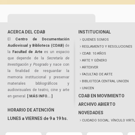
ACERCA DEL CDAB
INSTITUCIONAL
El
Centro de Documentación
QUIENES SOMOS
Audiovisual y Biblioteca (CDAB)
de
REGLAMENTO Y RESOLUCIONES
la
Facultad de Arte
es un espacio
CDAB: 10 AÑOS
que depende de la
Secretaría de
ARTE Y GÉNERO
Investigación y Posgrado
y nace con
ARTEXVER
la finalidad de resguardar la
FACULTAD DE ARTE
memoria institucional y preservar
BIBLIOTECA CENTRAL UNICEN
materiales bibliográficos y
UNICEN
audiovisuales de teatro, cine y arte
CDAB EN MOVIMIENTO
en general.
[ MÁS INFO... ]
ARCHIVO ABIERTO
HORARIO DE ATENCIÓN
NOVEDADES
LUNES a VIERNES de 9 a 19 hs.
CUIDADO SOCIAL. VÍNCULO VIRT