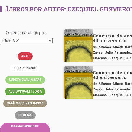
L
IBROS POR AUTOR:
EZEQUIEL GUSMERO
Ordenar catálogo por:
Concurso de ens
40 aniversario
de
Alfonso Nilson Ba
Zayas
,
Julio Fernánde
ARTE
Chacana
,
Ezequiel Gus
Silva
ARTE Y GÉNERO
Concurso de ens
40 aniversario
AUDIOVISUAL | OBRAS
de
Alfonso Nilson Ba
Zayas
,
Julio Fernánde
AUDIOVISUAL | TEORÍA
Chacana
,
Ezequiel Gus
Silva
CATÁLOGOS Y ANUARIOS
CIENCIAS
DRAMATURGOS DE