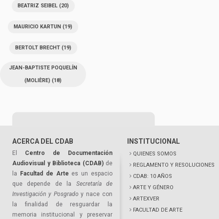
BEATRIZ SEIBEL
(20)
MAURICIO KARTUN
(19)
BERTOLT BRECHT
(19)
JEAN-BAPTISTE POQUELÍN
(MOLIÈRE)
(18)
ACERCA DEL CDAB
INSTITUCIONAL
El
Centro de Documentación
QUIENES SOMOS
Audiovisual y Biblioteca (CDAB)
de
REGLAMENTO Y RESOLUCIONES
la
Facultad de Arte
es un espacio
CDAB: 10 AÑOS
que depende de la
Secretaría de
ARTE Y GÉNERO
Investigación y Posgrado
y nace con
ARTEXVER
la finalidad de resguardar la
FACULTAD DE ARTE
memoria institucional y preservar