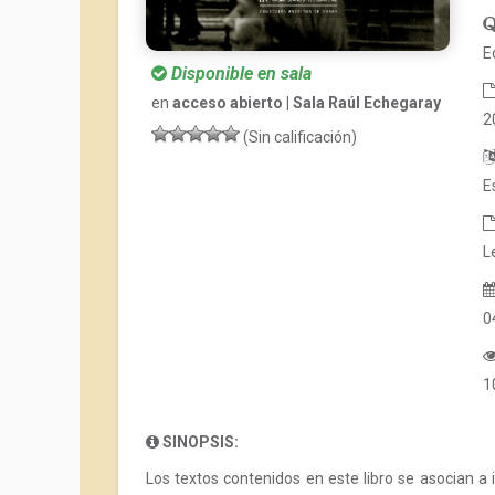
E
Disponible en sala
en
acceso abierto | Sala Raúl Echegaray
2
(Sin calificación)
E
L
0
1
SINOPSIS:
Los textos contenidos en este libro se asocian a