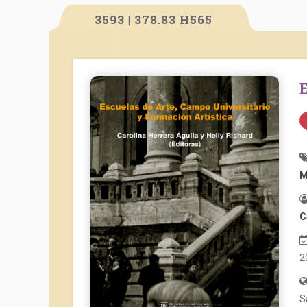
3593 | 378.83 H565
M
C
2
S