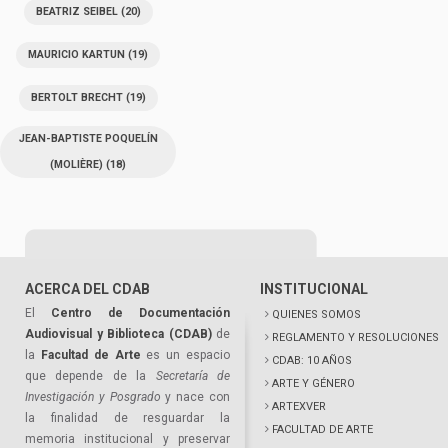
BEATRIZ SEIBEL
(20)
MAURICIO KARTUN
(19)
BERTOLT BRECHT
(19)
JEAN-BAPTISTE POQUELÍN
(MOLIÈRE)
(18)
ACERCA DEL CDAB
INSTITUCIONAL
El
Centro de Documentación
QUIENES SOMOS
Audiovisual y Biblioteca (CDAB)
de
REGLAMENTO Y RESOLUCIONES
la
Facultad de Arte
es un espacio
CDAB: 10 AÑOS
que depende de la
Secretaría de
ARTE Y GÉNERO
Investigación y Posgrado
y nace con
ARTEXVER
la finalidad de resguardar la
FACULTAD DE ARTE
memoria institucional y preservar