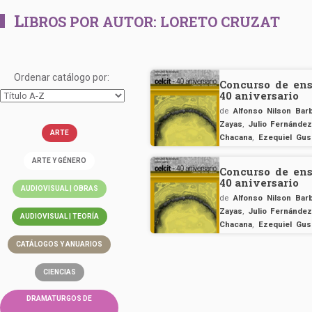
L
IBROS POR AUTOR:
LORETO CRUZAT
Ordenar catálogo por:
Concurso de ens
40 aniversario
de
Alfonso Nilson Ba
Zayas
,
Julio Fernánde
ARTE
Chacana
,
Ezequiel Gus
Silva
ARTE Y GÉNERO
Concurso de ens
40 aniversario
AUDIOVISUAL | OBRAS
de
Alfonso Nilson Ba
Zayas
,
Julio Fernánde
AUDIOVISUAL | TEORÍA
Chacana
,
Ezequiel Gus
Silva
CATÁLOGOS Y ANUARIOS
CIENCIAS
DRAMATURGOS DE