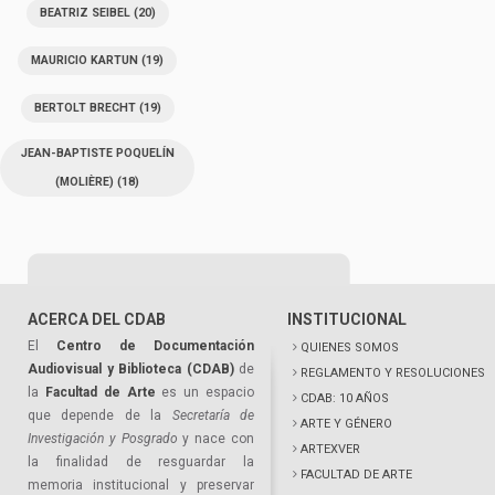
BEATRIZ SEIBEL
(20)
MAURICIO KARTUN
(19)
BERTOLT BRECHT
(19)
JEAN-BAPTISTE POQUELÍN
(MOLIÈRE)
(18)
ACERCA DEL CDAB
INSTITUCIONAL
El
Centro de Documentación
QUIENES SOMOS
Audiovisual y Biblioteca (CDAB)
de
REGLAMENTO Y RESOLUCIONES
la
Facultad de Arte
es un espacio
CDAB: 10 AÑOS
que depende de la
Secretaría de
ARTE Y GÉNERO
Investigación y Posgrado
y nace con
ARTEXVER
la finalidad de resguardar la
FACULTAD DE ARTE
memoria institucional y preservar