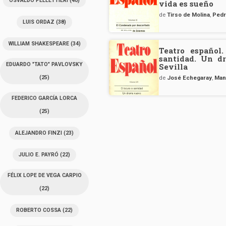
OSVALDO PELLETTIERI
(40)
vida es sueño
de
Tirso de Molina
,
Pedr
LUIS ORDAZ
(38)
WILLIAM SHAKESPEARE
(34)
Teatro español
santidad. Un d
EDUARDO "TATO" PAVLOVSKY
Sevilla
(25)
de
José Echegaray
,
Man
FEDERICO GARCÍA LORCA
(25)
ALEJANDRO FINZI
(23)
JULIO E. PAYRÓ
(22)
FÉLIX LOPE DE VEGA CARPIO
(22)
ROBERTO COSSA
(22)