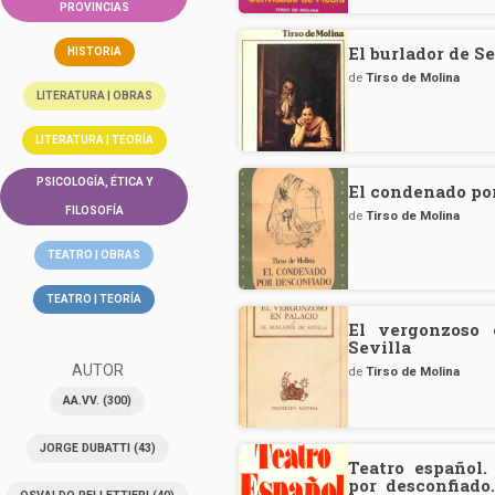
PROVINCIAS
El burlador de S
HISTORIA
de
Tirso de Molina
LITERATURA | OBRAS
LITERATURA | TEORÍA
PSICOLOGÍA, ÉTICA Y
El condenado po
FILOSOFÍA
de
Tirso de Molina
TEATRO | OBRAS
TEATRO | TEORÍA
El vergonzoso 
Sevilla
AUTOR
de
Tirso de Molina
AA.VV.
(300)
JORGE DUBATTI
(43)
Teatro español.
por desconfiado