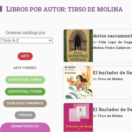
L
IBROS POR AUTOR:
TIRSO DE MOLINA
Ordenar catálogo por:
Autos sacrament
de
Félix Lope de Vega
Molina
,
Pedro Calderón 
ARTE
ARTE Y GÉNERO
El burlador de S
de
Tirso de Molina
AUDIOVISUAL | OBRAS
AUDIOVISUAL | TEORÍA
CATÁLOGOS Y ANUARIOS
El Burlador de S
CIENCIAS
de
Tirso de Molina
DRAMATURGOS DE