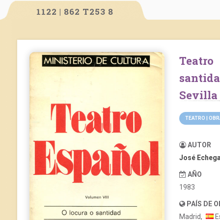
1122 | 862 T253 8
Teatro español. Volumen VIII: O locura o
santid
Sevilla
TEATRO | OB
AUTOR
José Echeg
AÑO
1983
PAÍS DE 
Madrid,
E