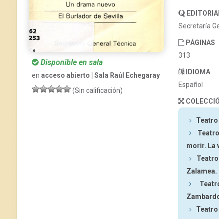
EDITORIA
Secretaría Ge
PÁGINAS
313
Disponible en sala
IDIOMA
en
acceso abierto | Sala Raúl Echegaray
Español
(Sin calificación)
COLECCI
Teatro
Teatro
morir. La
Teatro
Zalamea. 
Teatr
Zambardo).
Teatro 