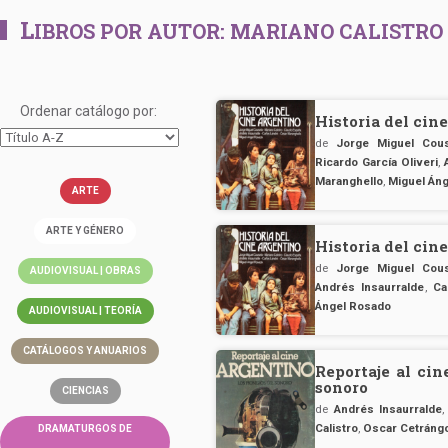
L
IBROS POR AUTOR:
MARIANO CALISTRO
Ordenar catálogo por:
Historia del cin
de
Jorge Miguel Cou
Ricardo García Oliveri
,
Maranghello
,
Miguel Án
ARTE
ARTE Y GÉNERO
Historia del cin
de
Jorge Miguel Cou
AUDIOVISUAL | OBRAS
Andrés Insaurralde
,
Ca
Ángel Rosado
AUDIOVISUAL | TEORÍA
CATÁLOGOS Y ANUARIOS
Reportaje al cin
sonoro
CIENCIAS
de
Andrés Insaurralde
Calistro
,
Oscar Cetráng
DRAMATURGOS DE