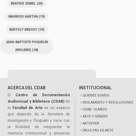
BEATRIZ SEIBEL
(20)
MAURICIO KARTUN
(19)
BERTOLT BRECHT
(19)
JEAN-BAPTISTE POQUELÍN
(MOLIÈRE)
(18)
ACERCA DEL CDAB
INSTITUCIONAL
El
Centro de Documentación
QUIENES SOMOS
Audiovisual y Biblioteca (CDAB)
de
REGLAMENTO Y RESOLUCIONES
la
Facultad de Arte
es un espacio
CDAB: 10 AÑOS
que depende de la
Secretaría de
ARTE Y GÉNERO
Investigación y Posgrado
y nace con
ARTEXVER
la finalidad de resguardar la
FACULTAD DE ARTE
memoria institucional y preservar