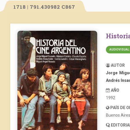
1718 | 791.430982 C867
Histor
AUDIOVISUAL 
AUTOR
Jorge Migu
Andrés Insa
AÑO
1992
PAÍS DE 
Buenos Aire
EDITORIA