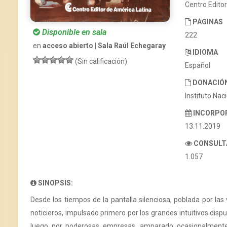
Centro Edito
PÁGINAS
Disponible en sala
222
en
acceso abierto | Sala Raúl Echegaray
IDIOMA
(Sin calificación)
Español
DONACIÓ
Instituto Nac
INCORPO
13.11.2019
CONSULT
1.057
SINOPSIS:
Desde los tiempos de la pantalla silenciosa, poblada por las v
noticieros, impulsado primero por los grandes intuitivos dis
luego por poderosas empresas, amparado ocasionalmente