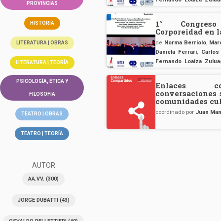
PROVINCIAS
Miguel Ángel Santagad
Crespo
1° Congreso
HISTORIA
Corporeidad en 
de
Norma Berriolo
,
Mar
LITERATURA | OBRAS
Daniela Ferrari
,
Carlos
Fernando Loaiza Zulua
LITERATURA | TEORÍA
Miguel Ángel Santagad
Crespo
PSICOLOGÍA, ÉTICA Y
Enlaces com
conversaciones 
FILOSOFÍA
comunidades cul
coordinado por
Juan Man
TEATRO | OBRAS
TEATRO | TEORÍA
AUTOR
AA.VV.
(300)
JORGE DUBATTI
(43)