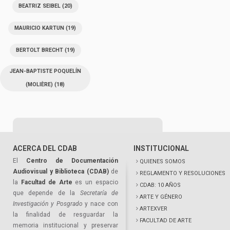
BEATRIZ SEIBEL
(20)
MAURICIO KARTUN
(19)
BERTOLT BRECHT
(19)
JEAN-BAPTISTE POQUELÍN
(MOLIÈRE)
(18)
ACERCA DEL CDAB
INSTITUCIONAL
El
Centro de Documentación
QUIENES SOMOS
Audiovisual y Biblioteca (CDAB)
de
REGLAMENTO Y RESOLUCIONES
la
Facultad de Arte
es un espacio
CDAB: 10 AÑOS
que depende de la
Secretaría de
ARTE Y GÉNERO
Investigación y Posgrado
y nace con
ARTEXVER
la finalidad de resguardar la
FACULTAD DE ARTE
memoria institucional y preservar