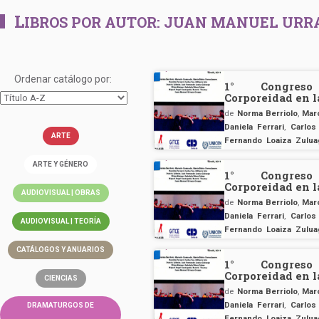
L
IBROS POR AUTOR:
JUAN MANUEL URRA
Ordenar catálogo por:
1° Congreso
Corporeidad en 
de
Norma Berriolo
,
Mar
Daniela Ferrari
,
Carlos
ARTE
Fernando Loaiza Zulua
Miguel Ángel Santagad
ARTE Y GÉNERO
Crespo
1° Congreso
Corporeidad en 
AUDIOVISUAL | OBRAS
de
Norma Berriolo
,
Mar
Daniela Ferrari
,
Carlos
AUDIOVISUAL | TEORÍA
Fernando Loaiza Zulua
Miguel Ángel Santagad
CATÁLOGOS Y ANUARIOS
Crespo
1° Congreso
Corporeidad en 
CIENCIAS
de
Norma Berriolo
,
Mar
Daniela Ferrari
,
Carlos
DRAMATURGOS DE
Fernando Loaiza Zulua