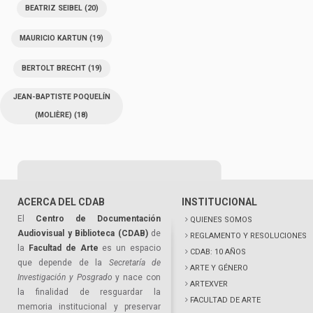
BEATRIZ SEIBEL
(20)
MAURICIO KARTUN
(19)
BERTOLT BRECHT
(19)
JEAN-BAPTISTE POQUELÍN
(MOLIÈRE)
(18)
ACERCA DEL CDAB
INSTITUCIONAL
El
Centro de Documentación
QUIENES SOMOS
Audiovisual y Biblioteca (CDAB)
de
REGLAMENTO Y RESOLUCIONES
la
Facultad de Arte
es un espacio
CDAB: 10 AÑOS
que depende de la
Secretaría de
ARTE Y GÉNERO
Investigación y Posgrado
y nace con
ARTEXVER
la finalidad de resguardar la
FACULTAD DE ARTE
memoria institucional y preservar