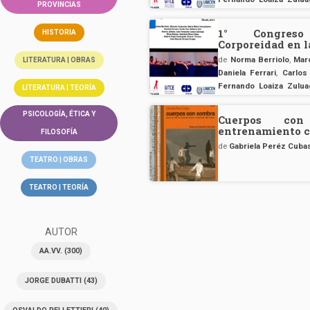
PROVINCIAS
Miguel Ángel Santagad
Crespo
1° Congreso
HISTORIA
Corporeidad en 
de
Norma Berriolo
,
Mar
LITERATURA | OBRAS
Daniela Ferrari
,
Carlos
Fernando Loaiza Zulua
LITERATURA | TEORÍA
Miguel Ángel Santagad
Crespo
PSICOLOGÍA, ÉTICA Y
Cuerpos con
entrenamiento co
FILOSOFÍA
de
Gabriela Peréz Cuba
TEATRO | OBRAS
TEATRO | TEORÍA
AUTOR
AA.VV.
(300)
JORGE DUBATTI
(43)