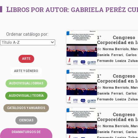
L
IBROS POR AUTOR:
GABRIELA PERÉZ CU
Ordenar catálogo por:
1° Congreso
Corporeidad en 
de
Norma Berriolo
,
Mar
Daniela Ferrari
,
Carlos
ARTE
Fernando Loaiza Zulua
Miguel Ángel Santagad
ARTE Y GÉNERO
Crespo
1° Congreso
Corporeidad en 
AUDIOVISUAL | OBRAS
de
Norma Berriolo
,
Mar
Daniela Ferrari
,
Carlos
AUDIOVISUAL | TEORÍA
Fernando Loaiza Zulua
Miguel Ángel Santagad
CATÁLOGOS Y ANUARIOS
Crespo
1° Congreso
Corporeidad en 
CIENCIAS
de
Norma Berriolo
,
Mar
Daniela Ferrari
,
Carlos
DRAMATURGOS DE
Fernando Loaiza Zulua