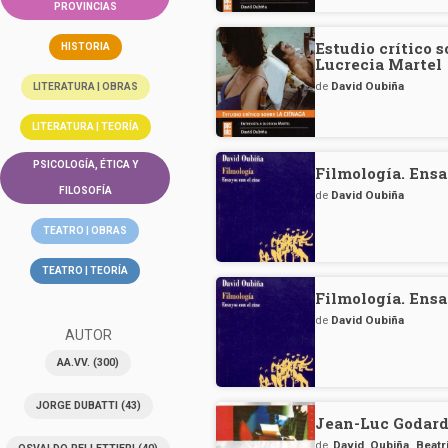
PROVINCIAS
Estudio crítico 
HISTORIA
Lucrecia Martel
de
David Oubiña
LITERATURA | OBRAS
LITERATURA | TEORÍA
PSICOLOGÍA, ÉTICA Y
Filmología. Ensa
FILOSOFÍA
de
David Oubiña
TEATRO | OBRAS
TEATRO | TEORÍA
Filmología. Ensa
de
David Oubiña
AUTOR
AA.VV.
(300)
JORGE DUBATTI
(43)
Jean-Luc Godard
de
David Oubiña
,
Beatr