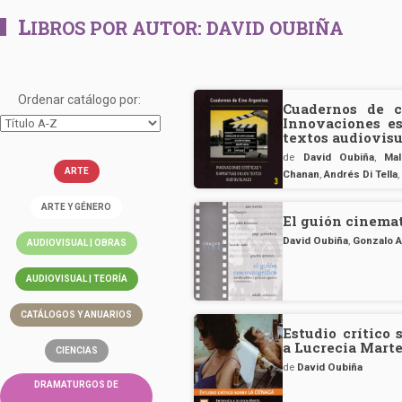
L
IBROS POR AUTOR:
DAVID OUBIÑA
Ordenar catálogo por:
Cuadernos de c
Innovaciones es
textos audiovis
de
David Oubiña
,
Mal
ARTE
Chanan
,
Andrés Di Tella
ARTE Y GÉNERO
El guión cinema
David Oubiña
,
Gonzalo A
AUDIOVISUAL | OBRAS
AUDIOVISUAL | TEORÍA
CATÁLOGOS Y ANUARIOS
Estudio crítico 
a Lucrecia Marte
CIENCIAS
de
David Oubiña
DRAMATURGOS DE