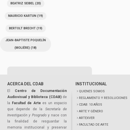
BEATRIZ SEIBEL
(20)
MAURICIO KARTUN
(19)
BERTOLT BRECHT
(19)
JEAN-BAPTISTE POQUELÍN
(MOLIÈRE)
(18)
ACERCA DEL CDAB
INSTITUCIONAL
El
Centro de Documentación
QUIENES SOMOS
Audiovisual y Biblioteca (CDAB)
de
REGLAMENTO Y RESOLUCIONES
la
Facultad de Arte
es un espacio
CDAB: 10 AÑOS
que depende de la
Secretaría de
ARTE Y GÉNERO
Investigación y Posgrado
y nace con
ARTEXVER
la finalidad de resguardar la
FACULTAD DE ARTE
memoria institucional y preservar