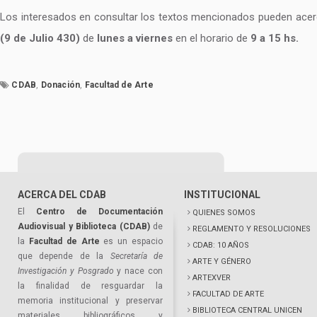
Los interesados en consultar los textos mencionados pueden acerca
(9 de Julio 430)
de
lunes a viernes
en el horario de
9 a 15 hs.
CDAB
,
Donación
,
Facultad de Arte
ACERCA DEL CDAB
INSTITUCIONAL
El
Centro de Documentación
QUIENES SOMOS
Audiovisual y Biblioteca (CDAB)
de
REGLAMENTO Y RESOLUCIONES
la
Facultad de Arte
es un espacio
CDAB: 10 AÑOS
que depende de la
Secretaría de
ARTE Y GÉNERO
Investigación y Posgrado
y nace con
ARTEXVER
la finalidad de resguardar la
FACULTAD DE ARTE
memoria institucional y preservar
BIBLIOTECA CENTRAL UNICEN
materiales bibliográficos y