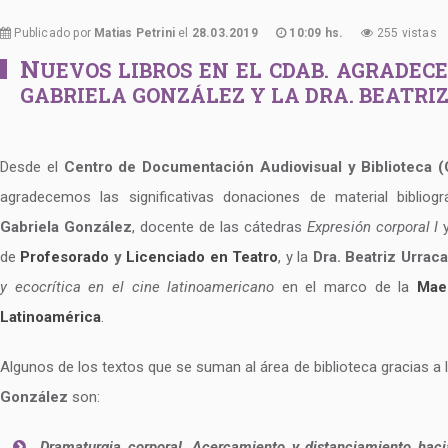
Publicado por
Matias Petrini
el
28.03.2019
10:09 hs.
255 vistas
N
UEVOS LIBROS EN EL CDAB. AGRADEC
GABRIELA GONZÁLEZ Y LA DRA. BEATRI
Desde el
Centro de Documentación Audiovisual y Biblioteca 
agradecemos las significativas donaciones de material bibliog
Gabriela González
, docente de las cátedras
Expresión corporal I
de
Profesorado
y
Licenciado en Teatro
, y la
Dra. Beatriz Urraca
y ecocrítica en el cine latinoamericano
en el marco de la
Mae
Latinoamérica
.
Algunos de los textos que se suman al área de biblioteca gracias a 
González
son:
Dramaturgia corporal. Acercamiento y distanciamiento hacia