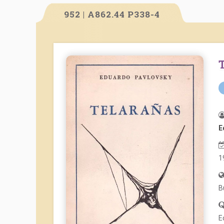
952 | A862.44 P338-4
E
1
B
E