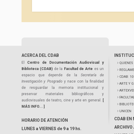
ACERCA DEL CDAB
INSTITU
El
Centro de Documentación Audiovisual y
QUIENES
Biblioteca (CDAB)
de la
Facultad de Arte
es un
REGLAME
espacio que depende de la
Secretaría de
CDAB: 1
Investigación y Posgrado
y nace con la finalidad
ARTE Y 
de resguardar la memoria institucional y
ARTEXVE
preservar materiales bibliográficos y
FACULTA
audiovisuales de teatro, cine y arte en general.
[
BIBLIOT
MÁS INFO... ]
UNICEN
CDAB EN
HORARIO DE ATENCIÓN
ARCHIVO 
LUNES a VIERNES de 9 a 19 hs.