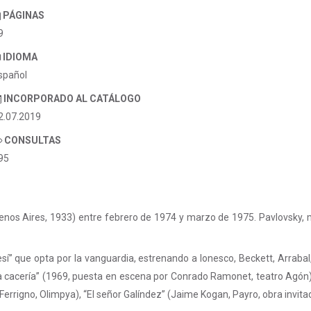
PÁGINAS
9
IDIOMA
spañol
INCORPORADO AL CATÁLOGO
2.07.2019
CONSULTAS
95
nos Aires, 1933) entre febrero de 1974 y marzo de 1975. Pavlovsky, mé
esí” que opta por la vanguardia, estrenando a Ionesco, Beckett, Arrabal
“La cacería” (1969, puesta en escena por Conrado Ramonet, teatro Agón
errigno, Olimpya), “El señor Galíndez” (Jaime Kogan, Payro, obra invita