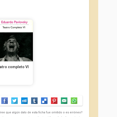
atro completo VI
ree que algún dato de esta ficha fue omitido o es erróneo?