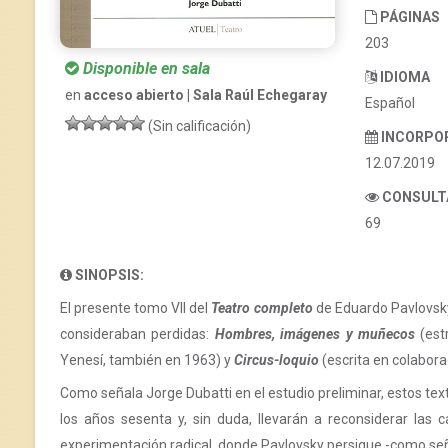
PÁGINAS
203
Disponible en sala
IDIOMA
en
acceso abierto | Sala Raúl Echegaray
Español
(Sin calificación)
INCORPO
12.07.2019
CONSULT
69
SINOPSIS:
El presente tomo VII del
Teatro completo
de Eduardo Pavlovsky
consideraban perdidas:
Hombres, imágenes y muñecos
(est
Yenesí, también en 1963) y
Circus-loquio
(escrita en colabora
Como señala Jorge Dubatti en el estudio preliminar, estos tex
los años sesenta y, sin duda, llevarán a reconsiderar las ca
experimentación radical, donde Pavlovsky persigue -como seña