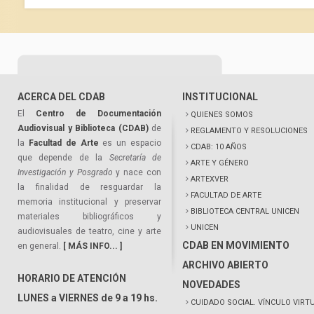
ACERCA DEL CDAB
INSTITUCIONAL
El
Centro de Documentación
QUIENES SOMOS
Audiovisual y Biblioteca (CDAB)
de
REGLAMENTO Y RESOLUCIONES
la
Facultad de Arte
es un espacio
CDAB: 10 AÑOS
que depende de la
Secretaría de
ARTE Y GÉNERO
Investigación y Posgrado
y nace con
ARTEXVER
la finalidad de resguardar la
FACULTAD DE ARTE
memoria institucional y preservar
BIBLIOTECA CENTRAL UNICEN
materiales bibliográficos y
UNICEN
audiovisuales de teatro, cine y arte
CDAB EN MOVIMIENTO
en general.
[ MÁS INFO... ]
ARCHIVO ABIERTO
HORARIO DE ATENCIÓN
NOVEDADES
LUNES a VIERNES de 9 a 19 hs.
CUIDADO SOCIAL. VÍNCULO VIRT