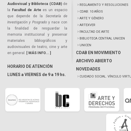
Audiovisual y Biblioteca (CDAB)
de
REGLAMENTO Y RESOLUCIONES
la
Facultad de Arte
es un espacio
CDAB: 10 AÑOS
que depende de la
Secretaría de
ARTE Y GÉNERO
Investigación y Posgrado
y nace con
ARTEXVER
la finalidad de resguardar la
FACULTAD DE ARTE
memoria institucional y preservar
BIBLIOTECA CENTRAL UNICEN
materiales bibliográficos y
UNICEN
audiovisuales de teatro, cine y arte
CDAB EN MOVIMIENTO
en general.
[ MÁS INFO... ]
ARCHIVO ABIERTO
HORARIO DE ATENCIÓN
NOVEDADES
LUNES a VIERNES de 9 a 19 hs.
CUIDADO SOCIAL. VÍNCULO VIRT