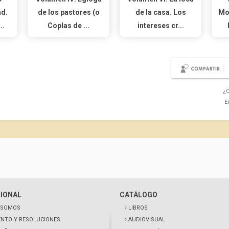
ad.
de los pastores (o
de la casa. Los
Mo
..
Coplas de ...
intereses cr...
¿C
E
CIONAL
CATÁLOGO
 SOMOS
LIBROS
NTO Y RESOLUCIONES
AUDIOVISUAL