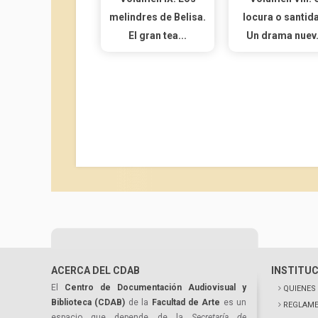
melindres de Belisa.
locura o santid
El gran tea...
Un drama nuev.
ACERCA DEL CDAB
INSTITU
El
Centro de Documentación Audiovisual y
QUIENES
Biblioteca (CDAB)
de la
Facultad de Arte
es un
REGLAME
espacio que depende de la
Secretaría de