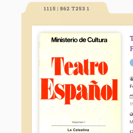
1115 | 862 T253 1
Teatro español. Volumen I: La Celestina.
F
1
M