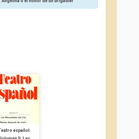
 Angelina o el honor de un brigadier
Teatro español.
Volumen II: Las