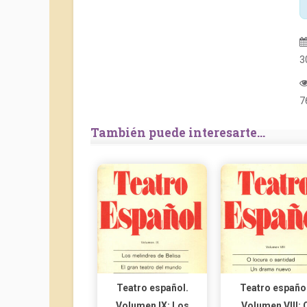
3
7
También puede interesarte...
Teatro español.
Teatro español
Volumen IX: Los
Volumen VIII: 