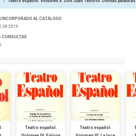
Teatro español. Volumen X: Don Juan Tenorio. Divinas palabras.
INCORPORADO AL CATÁLOGO
0.08.2019
CONSULTAS
6
.
Teatro español.
Teatro español.
O
Volumen IV: Egloga
Volumen VI: La loca