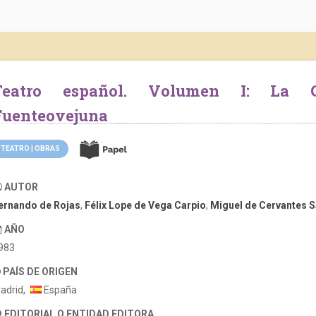
 Entremeses.
Fuenteovejuna
TEATRO | OBRAS
AUTOR
ernando de Rojas
,
Félix Lope de Vega Carpio
,
Miguel de Cervantes 
AÑO
983
PAÍS DE ORIGEN
adrid,
España
EDITORIAL O ENTIDAD EDITORA