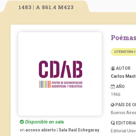
1483 | A 861.4 M423
Poéma
LITERATURA |
AUTOR
Carlos Mast
AÑO
1966
PAÍS DE 
Buenos Aire
Disponible en sala
EDITORIA
en
acceso abierto | Sala Raúl Echegaray
Editorial Uni