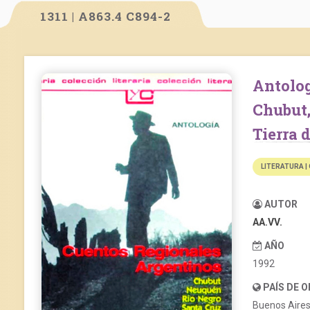
1311 | A863.4 C894-2
Antología: Cuentos regionales argentinos.
Chubut
Tierra 
LITERATURA |
AUTOR
AA.VV.
AÑO
1992
PAÍS DE 
Buenos Aire