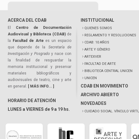
ACERCA DEL CDAB
INSTITUCIONAL
El
Centro de Documentación
QUIENES SOMOS
Audiovisual y Biblioteca (CDAB)
de
REGLAMENTO Y RESOLUCIONES
la
Facultad de Arte
es un espacio
CDAB: 10 AÑOS
que depende de la
Secretaría de
ARTE Y GÉNERO
Investigación y Posgrado
y nace con
ARTEXVER
la finalidad de resguardar la
FACULTAD DE ARTE
memoria institucional y preservar
BIBLIOTECA CENTRAL UNICEN
materiales bibliográficos y
UNICEN
audiovisuales de teatro, cine y arte
CDAB EN MOVIMIENTO
en general.
[ MÁS INFO... ]
ARCHIVO ABIERTO
HORARIO DE ATENCIÓN
NOVEDADES
LUNES a VIERNES de 9 a 19 hs.
CUIDADO SOCIAL. VÍNCULO VIRT