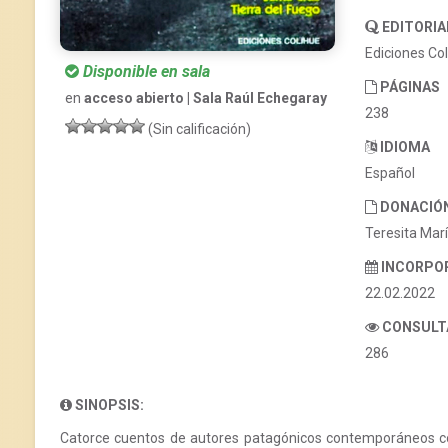
EDITORIA
Ediciones Co
Disponible en sala
PÁGINAS
en
acceso abierto | Sala Raúl Echegaray
238
(Sin calificación)
IDIOMA
Español
DONACIÓ
Teresita Marí
INCORPO
22.02.2022
CONSULT
286
SINOPSIS:
Catorce cuentos de autores patagónicos contemporáneos con