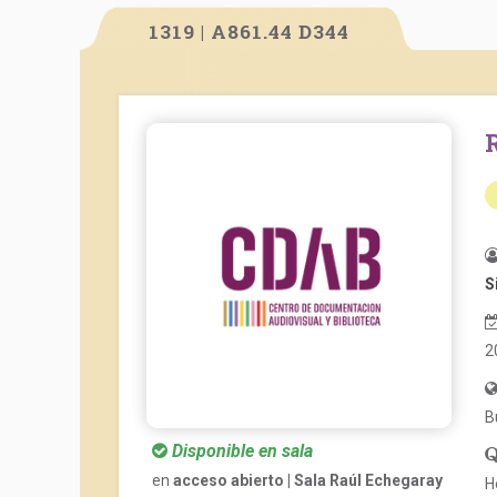
1319 | A861.44 D344
S
2
B
Disponible en sala
en
acceso abierto | Sala Raúl Echegaray
H