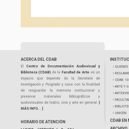
ACERCA DEL CDAB
INSTITU
El
Centro de Documentación Audiovisual y
QUIENES
Biblioteca (CDAB)
de la
Facultad de Arte
es un
REGLAME
espacio que depende de la
Secretaría de
CDAB: 1
Investigación y Posgrado
y nace con la finalidad
ARTE Y 
de resguardar la memoria institucional y
ARTEXVE
preservar materiales bibliográficos y
FACULTA
audiovisuales de teatro, cine y arte en general.
[
BIBLIOT
MÁS INFO... ]
UNICEN
CDAB EN
HORARIO DE ATENCIÓN
ARCHIVO 