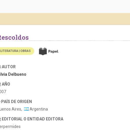
Rescoldos
LITERATURA | OBRAS
AUTOR
ilvia Delbueno
AÑO
007
PAÍS DE ORIGEN
uenos Aires,
Argentina
EDITORIAL O ENTIDAD EDITORA
erpermides