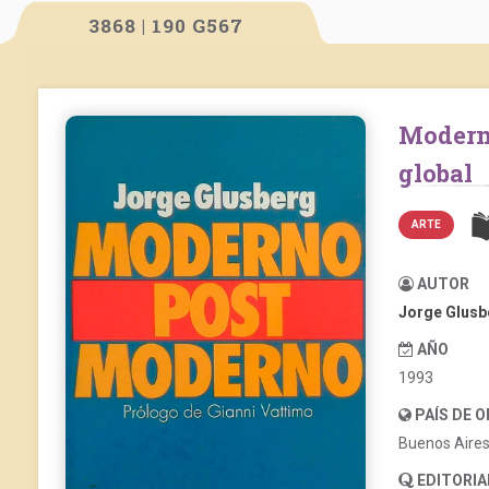
3868 | 190 G567
Moderno/Postmoderno: de Nietzsche al Arte
global
ARTE
AUTOR
Jorge Glusb
AÑO
1993
PAÍS DE 
Buenos Aire
EDITORIA