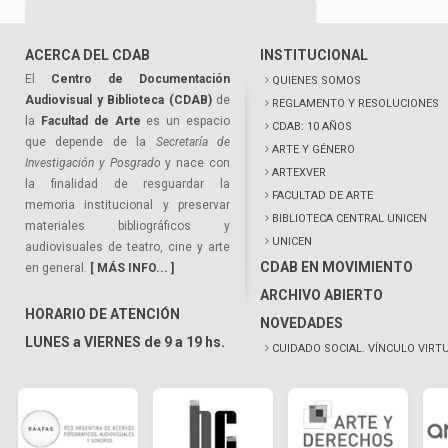
ACERCA DEL CDAB
INSTITUCIONAL
El
Centro de Documentación
QUIENES SOMOS
Audiovisual y Biblioteca (CDAB)
de
REGLAMENTO Y RESOLUCIONES
la
Facultad de Arte
es un espacio
CDAB: 10 AÑOS
que depende de la
Secretaría de
ARTE Y GÉNERO
Investigación y Posgrado
y nace con
ARTEXVER
la finalidad de resguardar la
FACULTAD DE ARTE
memoria institucional y preservar
BIBLIOTECA CENTRAL UNICEN
materiales bibliográficos y
UNICEN
audiovisuales de teatro, cine y arte
CDAB EN MOVIMIENTO
en general.
[ MÁS INFO... ]
ARCHIVO ABIERTO
HORARIO DE ATENCIÓN
NOVEDADES
LUNES a VIERNES de 9 a 19 hs.
CUIDADO SOCIAL. VÍNCULO VIRT