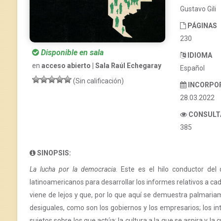
Gustavo Gili
PÁGINAS
230
Disponible en sala
IDIOMA
en
acceso abierto | Sala Raúl Echegaray
Español
(Sin calificación)
INCORPO
28.03.2022
CONSULT
385
SINOPSIS:
La lucha por la democracia
. Este es el hilo conductor de
latinoamericanos para desarrollar los informes relativos a ca
viene de lejos y que, por lo que aquí se demuestra palmaria
desiguales, como son los gobiernos y los empresarios; los in
sujetos sobre los que actúa; la cultura a la que se aspira y la c