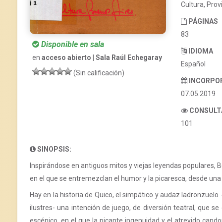
Cultura, Prov
PÁGINAS
83
Disponible en sala
IDIOMA
en
acceso abierto | Sala Raúl Echegaray
Español
(Sin calificación)
INCORPO
07.05.2019
CONSULT
101
SINOPSIS:
Inspirándose en antiguos mitos y viejas leyendas populares, 
en el que se entremezclan el humor y la picaresca, desde una 
Hay en la historia de Quico, el simpático y audaz ladronzuelo 
ilustres- una intención de juego, de diversión teatral, que 
escénico, en el que la picante ingenuidad y el atrevido can