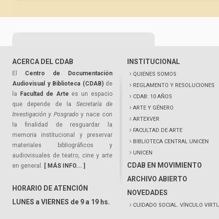
ACERCA DEL CDAB
INSTITUCIONAL
El
Centro de Documentación
QUIENES SOMOS
Audiovisual y Biblioteca (CDAB)
de
REGLAMENTO Y RESOLUCIONES
la
Facultad de Arte
es un espacio
CDAB: 10 AÑOS
que depende de la
Secretaría de
ARTE Y GÉNERO
Investigación y Posgrado
y nace con
ARTEXVER
la finalidad de resguardar la
FACULTAD DE ARTE
memoria institucional y preservar
BIBLIOTECA CENTRAL UNICEN
materiales bibliográficos y
UNICEN
audiovisuales de teatro, cine y arte
CDAB EN MOVIMIENTO
en general.
[ MÁS INFO... ]
ARCHIVO ABIERTO
HORARIO DE ATENCIÓN
NOVEDADES
LUNES a VIERNES de 9 a 19 hs.
CUIDADO SOCIAL. VÍNCULO VIRT