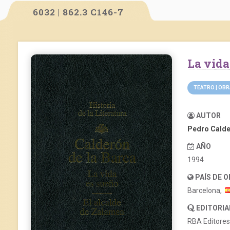
6032 | 862.3 C146-7
La vid
TEATRO | OB
AUTOR
Pedro Calde
AÑO
1994
PAÍS DE 
Barcelona,
EDITORIA
RBA Editores