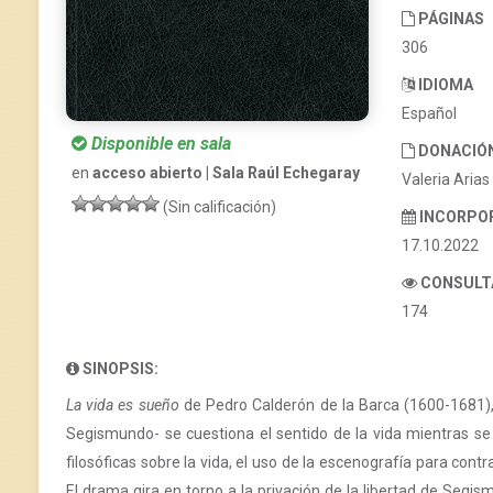
PÁGINAS
306
IDIOMA
Español
Disponible en sala
DONACIÓ
en
acceso abierto | Sala Raúl Echegaray
Valeria Arias
(Sin calificación)
INCORPO
17.10.2022
CONSULT
174
SINOPSIS:
La vida es sueño
de Pedro Calderón de la Barca (1600-1681), e
Segismundo- se cuestiona el sentido de la vida mientras se 
filosóficas sobre la vida, el uso de la escenografía para contr
El drama gira en torno a la privación de la libertad de Segism