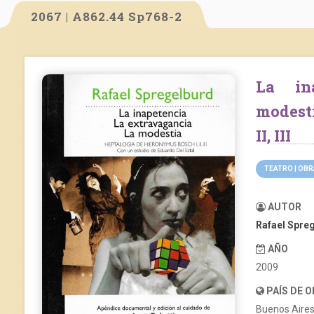
2067 | A862.44 Sp768-2
La inapetencia. La extravagancia. La
modesti
II, III
TEATRO | OB
AUTOR
Rafael Spre
AÑO
2009
PAÍS DE 
Buenos Aire